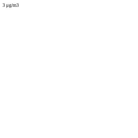
3 μg/m3