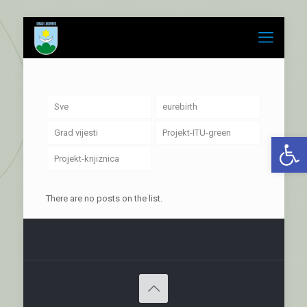
Sve
eurebirth
Grad vijesti
Projekt-ITU-green
Open 
Projekt-knjiznica
There are no posts on the list.