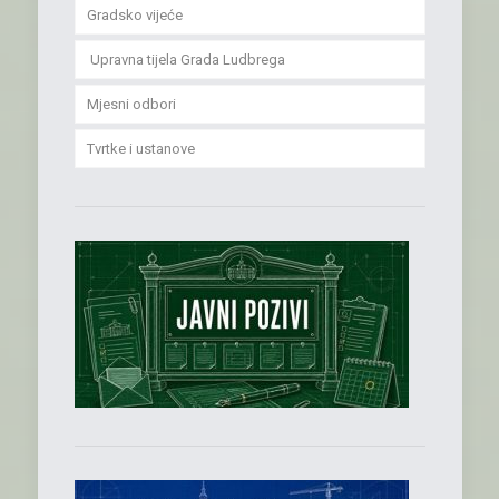
Gradsko vijeće
Upravna tijela Grada Ludbrega
Mjesni odbori
Tvrtke i ustanove