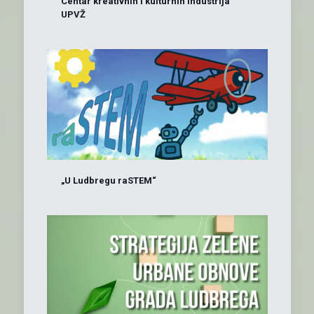
Centar kreativnih i kulturnih industrija
UPVŽ
„U Ludbregu raSTEM“