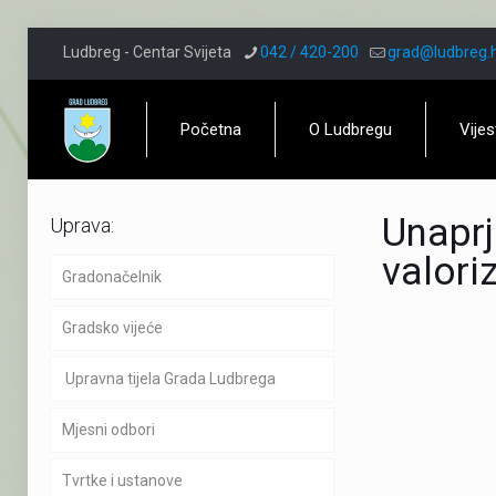
Ludbreg - Centar Svijeta
042 / 420-200
grad@ludbreg.
Početna
O Ludbregu
Vijes
Unaprj
Uprava:
valori
Gradonačelnik
Gradsko vijeće
Upravna tijela Grada Ludbrega
Mjesni odbori
Tvrtke i ustanove