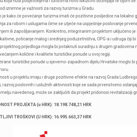
nu koja nudi posjetiteljima i turistima novo iskustvo doživljaja te čijom
od iznimne je važnosti za razvoj turizma u Gradu.
 je kako će povećanje turizma imati će pozitivne posljedice na lokalno 
nja za robom i uslugama čime se utječe na uspješnije poslovanje prve
em ili zapošljavanjem. Konkretno, integriranim projektom uključeno je i 
kativne, poticanje malog i srednjeg poduzetništva, OPG-a i udruga čiji b
 projektnog prijedloga mogla bi potaknuti suradnju s drugim gradovima na
ovećanjem količine i kvalitete turističke ponude u ovoj regiji.
zirane turističke ponude u sjeverno-zapadnom dijelu Hrvatske moglo bi p
moru.
nosti u projektu imaju i druge pozitivne efekte na razvoj Grada Ludbrega
i, razvoj poslovnih i uslužnih aktivnosti koje se sada prvenstveno oslan
temelju navedenog, može se zaključiti da projekt pridonosi revitalizaciji g
NOST PROJEKTA (u HRK): 18.198.748,21 HRK
LJIVI TROŠKOVI (U HRK): 16.995.663,37 HRK