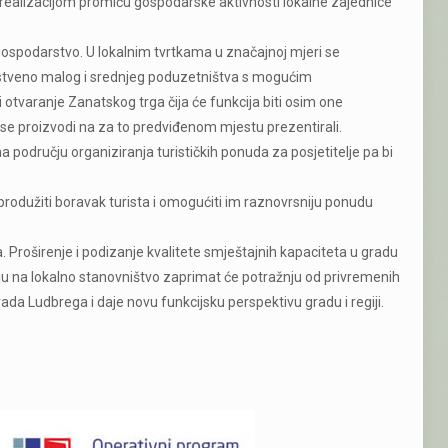
 se realizacijom promiču gospodarske aktivnosti lokalne zajednice
gospodarstvo. U lokalnim tvrtkama u značajnoj mjeri se
nstveno malog i srednjeg poduzetništva s mogućim
otvaranje Zanatskog trga čija će funkcija biti osim one
i se proizvodi na za to predviđenom mjestu prezentirali.
 području organiziranja turističkih ponuda za posjetitelje pa bi
rodužiti boravak turista i omogućiti im raznovrsniju ponudu
. Proširenje i podizanje kvalitete smještajnih kapaciteta u gradu
jaju na lokalno stanovništvo zaprimat će potražnju od privremenih
rada Ludbrega i daje novu funkcijsku perspektivu gradu i regiji.