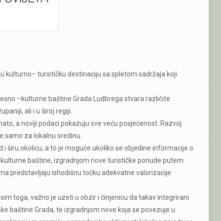
 kulturno– turističku destinaciju sa spletom sadržaja koji
jesno –kulturne baštine Grada Ludbrega stvara različite
ji, ali i u široj regiji.
oznato, a noviji podaci pokazuju sve veću posjećenost. Razvoj
 ne samo za lokalnu sredinu.
 i širu okolicu, a to je moguće ukoliko se objedine informacije o
 kulturne baštine, izgradnjom nove turističke ponude putem
ima predstavljaju ishodišnu točku adekvatne valorizacije
 toga, važno je uzeti u obzir i činjenicu da takav integrirani
rske baštine Grada, te izgradnjom nove koja se povezuje u