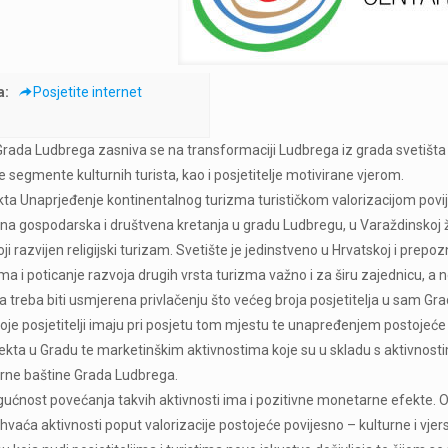
a:
Posjetite internet
Grada Ludbrega zasniva se na transformaciji Ludbrega iz grada svetišta u
 segmente kulturnih turista, kao i posjetitelje motivirane vjerom.
ekta Unaprjeđenje kontinentalnog turizma turističkom valorizacijom povi
na gospodarska i društvena kretanja u gradu Ludbregu, u Varaždinskoj župani
i razvijen religijski turizam. Svetište je jedinstveno u Hrvatskoj i prep
ama i poticanje razvoja drugih vrsta turizma važno i za širu zajednicu, a
 treba biti usmjerena privlačenju što većeg broja posjetitelja u sam Grad
e posjetitelji imaju pri posjetu tom mjestu te unapređenjem postojeće
jekta u Gradu te marketinškim aktivnostima koje su u skladu s aktivnost
urne baštine Grada Ludbrega.
ćnost povećanja takvih aktivnosti ima i pozitivne monetarne efekte. Osim
hvaća aktivnosti poput valorizacije postojeće povijesno – kulturne i vje