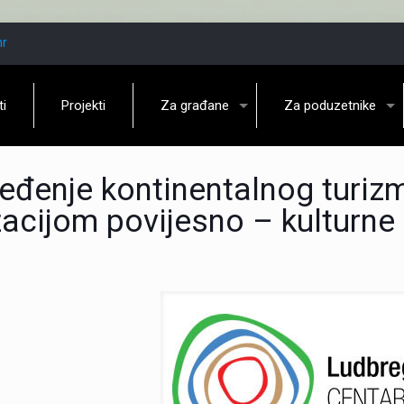
hr
ti
Projekti
Za građane
Za poduzetnike
eđenje kontinentalnog turiz
zacijom povijesno – kulturne