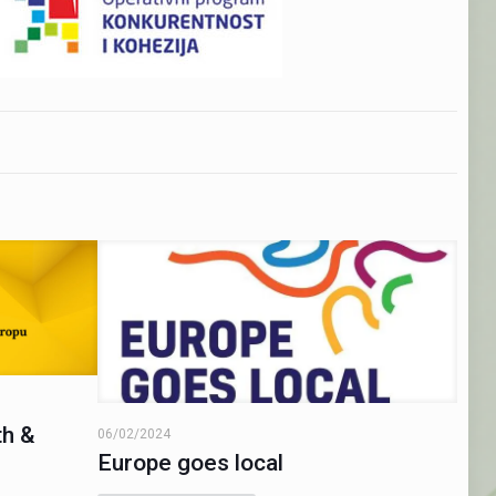
th &
06/02/2024
Europe goes local