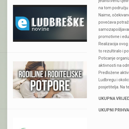
jedinstvenu cjeli
na tom području 
Naime, očekivano
povećava potraž
samozapošljavanj
promotivne i edu
Realizacija ovog
to rezultiralo i p
Poticanje organi
aktivnosti na od
Predložene aktiv
Ludbregu i okolic
posjetitelja. Na 
UKUPNA VRIJED
UKUPNI PRIHVAT