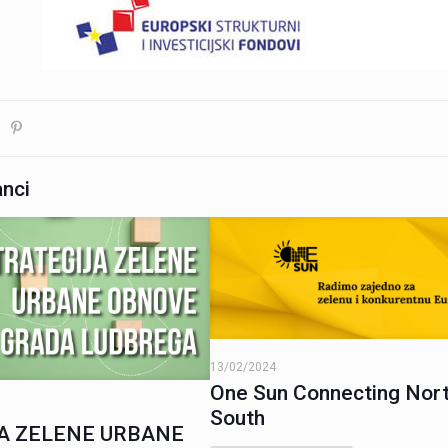
anci
13/02/2024
One Sun Connecting Nor
South
A ZELENE URBANE