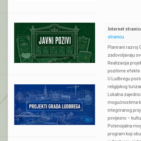
Internet stranic
stranicu
Planirani razvoj 
zadovoljavaju sve
Realizacija proj
pozitivne efekte 
U Ludbregu postoj
religijskog turiz
Lokalna zajednica
mogućnostima koj
integriranog pro
povijesno – kult
Potencijalna mogu
program koji obu