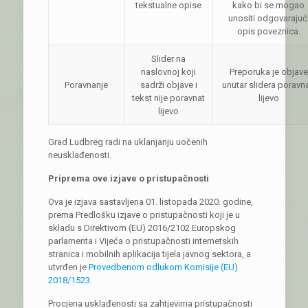
tekstualne opise
kako bi se mogao
unositi odgovarajuć
opis poveznica.
Slider na
naslovnoj koji
Preporuka je objave
Poravnanje
sadrži objave i
unutar slidera poravna
tekst nije poravnat
lijevo
lijevo
Grad Ludbreg radi na uklanjanju uočenih
neusklađenosti.
Priprema ove izjave o pristupačnosti
Ova je izjava sastavljena 01. listopada 2020. godine,
prema Predlošku izjave o pristupačnosti koji je u
skladu s Direktivom (EU) 2016/2102 Europskog
parlamenta i Vijeća o pristupačnosti internetskih
stranica i mobilnih aplikacija tijela javnog sektora, a
utvrđen je
Provedbenom odlukom Komisije (EU)
2018/1523
.
Procjena usklađenosti sa zahtjevima pristupačnosti