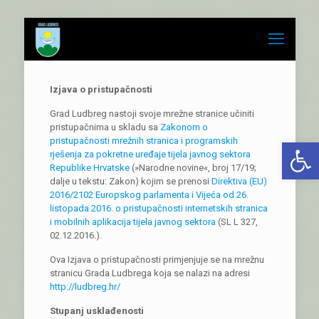
Izjava o pristupačnosti
Grad Ludbreg nastoji svoje mrežne stranice učiniti
pristupačnima u skladu sa
Zakonom o
pristupačnosti mrežnih stranica i programskih
Open 
rješenja za pokretne uređaje tijela javnog sektora
Republike Hrvatske
(»Narodne novine«, broj 17/19;
dalje u tekstu: Zakon) kojim se prenosi
Direktiva (EU)
2016/2102 Europskog parlamenta i Vijeća od 26.
listopada 2016. o pristupačnosti internetskih stranica
i mobilnih aplikacija tijela javnog sektora
(SL L 327,
02.12.2016.).
Ova Izjava o pristupačnosti primjenjuje se na mrežnu
stranicu Grada Ludbrega koja se nalazi na adresi
http://ludbreg.hr/
Stupanj usklađenosti