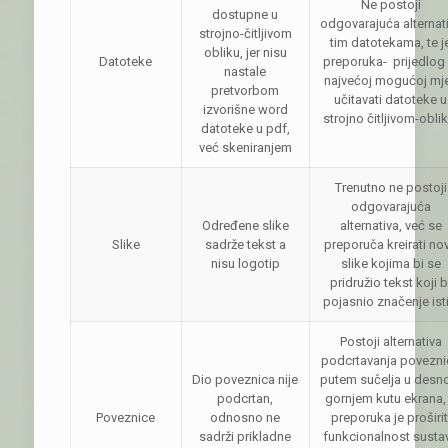
Ne postoji
dostupne u
odgovarajuća alternat
strojno-čitljivom
tim datotekama, te j
obliku, jer nisu
Datoteke
preporuka- prijedlog
nastale
najvećoj mogućoj mje
pretvorbom
učitavati datoteke u
izvorišne word
strojno čitljivom-oblik
datoteke u pdf,
već skeniranjem
Trenutno ne postoji
odgovarajuća
Određene slike
alternativa, već se
Slike
sadrže tekst a
preporuča kreirati no
nisu logotip
slike kojima bi se
pridružio tekst koji b
pojasnio značenje isti
Postoji alternativa
podcrtavanja povezni
Dio poveznica nije
putem sučelja u des
podcrtan,
gornjem kutu ekrana,
Poveznice
odnosno ne
preporuka je proširit
sadrži prikladne
funkcionalnost susta