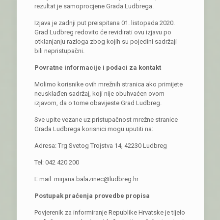
rezultat je samoprocjene Grada Ludbrega.
Izjava je zadnji put preispitana 01. listopada 2020.
Grad Ludbreg redovito će revidirati ovu izjavu po
otklanjanju razloga zbog kojih su pojedini sadržaji
bili nepristupačni.
Povratne informacije i podaci za kontakt
Molimo korisnike ovih mrežnih stranica ako primijete
neusklađen sadržaj, koji nije obuhvaćen ovom
izjavom, da o tome obavijeste Grad Ludbreg.
Sve upite vezane uz pristupačnost mrežne stranice
Grada Ludbrega korisnici mogu uputiti na:
Adresa: Trg Svetog Trojstva 14, 42230 Ludbreg
Tel: 042 420 200
E mail: mirjana.balazinec@ludbreg.hr
Postupak praćenja provedbe propisa
Povjerenik za informiranje Republike Hrvatske je tijelo