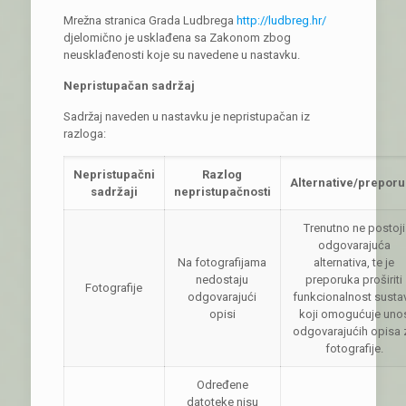
Mrežna stranica Grada Ludbrega
http://ludbreg.hr/
djelomično je usklađena sa Zakonom zbog
neusklađenosti koje su navedene u nastavku.
Nepristupačan sadržaj
Sadržaj naveden u nastavku je nepristupačan iz
razloga:
Nepristupačni
Razlog
Alternative/prepor
sadržaji
nepristupačnosti
Trenutno ne postoji
odgovarajuća
Na fotografijama
alternativa, te je
nedostaju
preporuka proširiti
Fotografije
odgovarajući
funkcionalnost susta
opisi
koji omogućuje uno
odgovarajućih opisa 
fotografije.
Određene
datoteke nisu