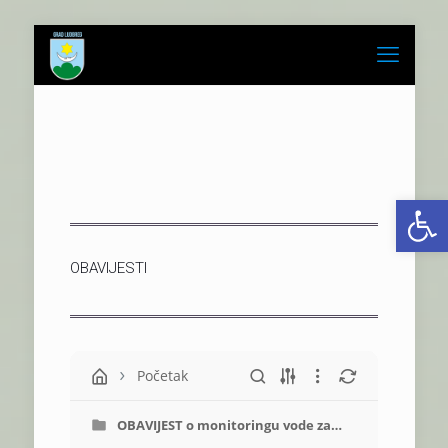
Op
OBAVIJESTI
Početak
OBAVIJEST o monitoringu vode za
ljudsku potrošnju