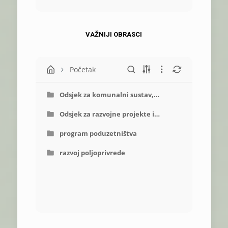
VAŽNIJI OBRASCI
Početak
Odsjek za komunalni sustav,
urbanizam, imovinu i javnu
nabavu
Odsjek za razvojne projekte i
društvene djelatnosti
program poduzetništva
razvoj poljoprivrede