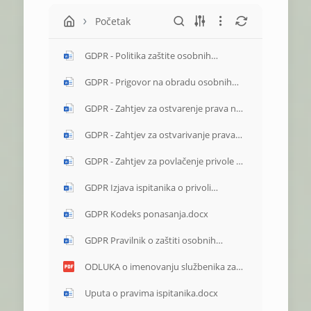
Početak
GDPR - Politika zaštite osobnih
podataka.docx
GDPR - Prigovor na obradu osobnih
podataka.docx
GDPR - Zahtjev za ostvarenje prava na
ispravak, brisanje, ograničenje obrade,
odnosno kopiju osobnih
GDPR - Zahtjev za ostvarivanje prava
podataka.docx
na pristup osobnim podacima.docx
GDPR - Zahtjev za povlačenje privole za
obradu osobnih podataka.docx
GDPR Izjava ispitanika o privoli
suglasnosti.docx
GDPR Kodeks ponasanja.docx
GDPR Pravilnik o zaštiti osobnih
podataka.docx
ODLUKA o imenovanju službenika za
zaštitu osobnih podataka.pdf
Uputa o pravima ispitanika.docx