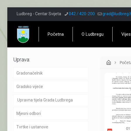
Ludbreg - Centar Svijeta
042 / 420-200
grad@ludbreg.
Početna
O Ludbregu
Vijes
Uprava:
Počet
Gradonačelnik
Gradsko vijeće
Upravna tijela Grada Ludbrega
Mjesni odbori
Tvrtke i ustanove
01