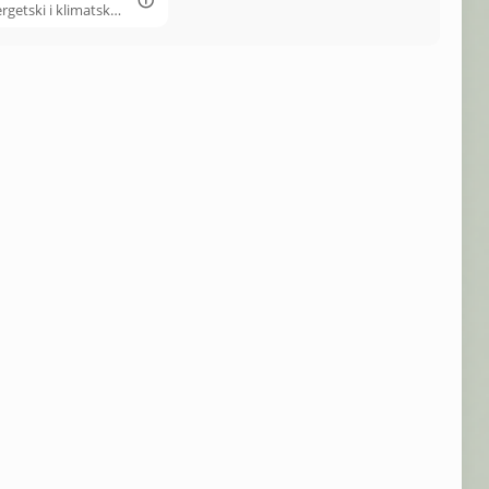
rgetski i klimatski
ivog razvitka Grada
Ludbrega.pdf