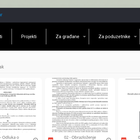
hr
ti
Projekti
Za građane
Za poduzetnike
ak
 - Odluka o
02 - Obrazloženje
0