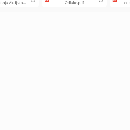
ćanju Akcijskog
Odluke.pdf
ene
plana.pdf
održ