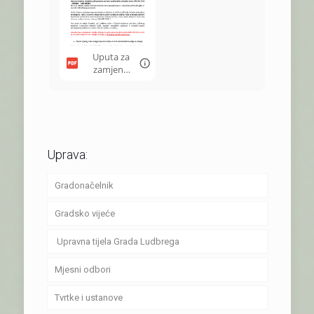
ma.pdf
Dimnjacars
ki poslovi
Grad
Ludbreg
Uputa za
(ZP Dimax i
zamjenu
Caminus).
trošila.pdf
pdf
Uprava:
Gradonačelnik
Gradsko vijeće
Upravna tijela Grada Ludbrega
Mjesni odbori
Tvrtke i ustanove