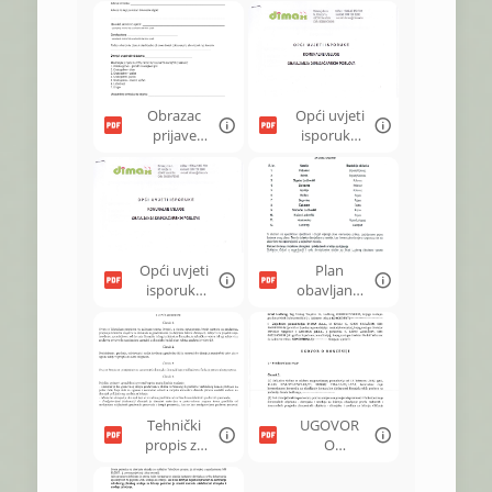
usluga -
- područje
Ludbreg.p
Grada
df
Ludbrega
(26-9-
2022).pdf
Obrazac
Opći uvjeti
prijave
isporuke
dimovodn
dimnjačars
og objekta
kih usluga
na
-
korištenje
Ludbreg.p
.pdf
df
Opći uvjeti
Plan
isporuke
obavljanja
dimnjačars
dimnjačars
kih usluga
kih usluga
- Ludbreg
2025.pdf
1.pdf
Tehnički
UGOVOR
propis za
O
dimnjake u
KONCESIJI
građevina
-