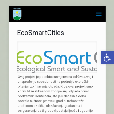
EcoSmartCities
Open 
Ovaj projekt je posebice usmjeren na održiv razvoj i
unapređenje sposobnosti na području ekoloških
pitanja i zbrinjavanja otpada. Kroz ovaj projekt smo
korak bliže efikasnom zbrinjavanju otpada preko
podzemnih kontejnera, što je u današnje doba
postalo nužnost, jer svaki grad bi trebao težiti
uređenom okolišu, olakšavanju građanima i
osiguravanju da ti gradovi postaju ljepše i ugodnije