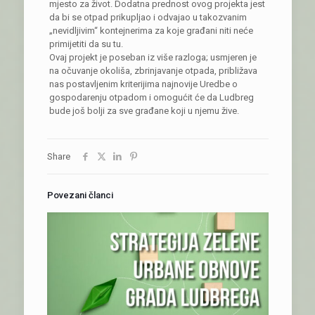
mjesto za život. Dodatna prednost ovog projekta jest
da bi se otpad prikupljao i odvajao u takozvanim
„nevidljivim“ kontejnerima za koje građani niti neće
primijetiti da su tu.
Ovaj projekt je poseban iz više razloga; usmjeren je
na očuvanje okoliša, zbrinjavanje otpada, približava
nas postavljenim kriterijima najnovije Uredbe o
gospodarenju otpadom i omogućit će da Ludbreg
bude još bolji za sve građane koji u njemu žive.
Share
Povezani članci