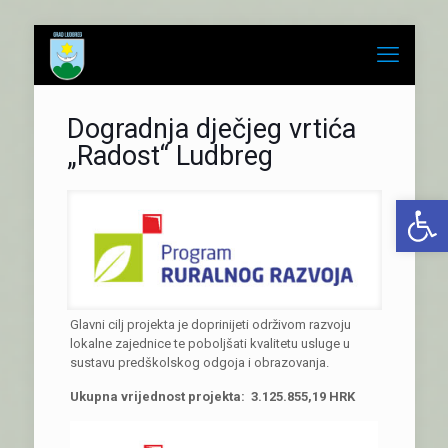
Dogradnja dječjeg vrtića
„Radost“ Ludbreg
Open 
Glavni cilj projekta je doprinijeti održivom razvoju
lokalne zajednice te poboljšati kvalitetu usluge u
sustavu predškolskog odgoja i obrazovanja.
Ukupna vrijednost projekta: 3.125.855,19 HRK