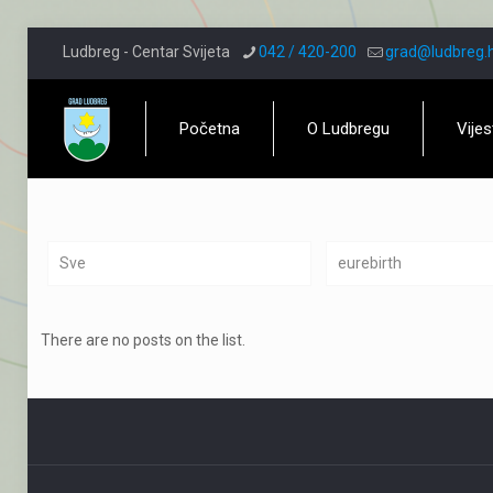
Ludbreg - Centar Svijeta
042 / 420-200
grad@ludbreg.
Početna
O Ludbregu
Vijes
Sve
eurebirth
There are no posts on the list.