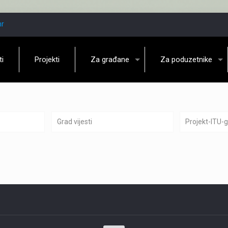
hr
ti
Projekti
Za građane
Za poduzetnike
Grad vijesti
Projekt-ITU-