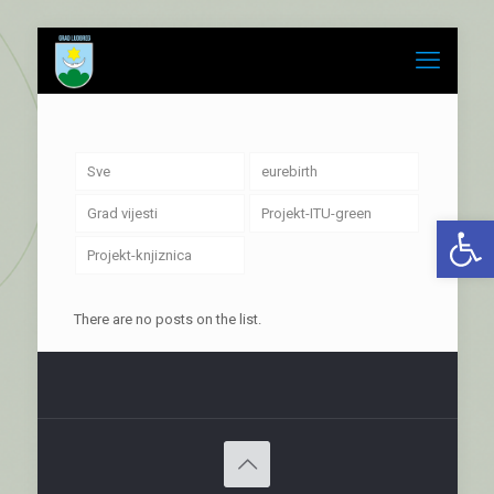
Sve
eurebirth
Grad vijesti
Projekt-ITU-green
Open 
Projekt-knjiznica
There are no posts on the list.