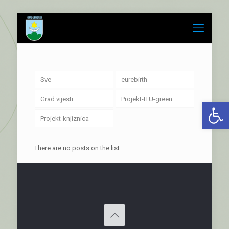
Sve
eurebirth
Grad vijesti
Projekt-ITU-green
Open 
Projekt-knjiznica
There are no posts on the list.