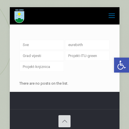
Sve
eurebirth
Grad vijesti
Projekt-ITU-green
Open 
Projekt-knjiznica
There are no posts on the list.