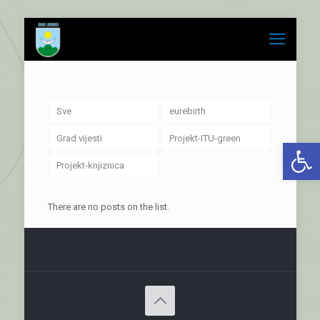
Sve
eurebirth
Grad vijesti
Projekt-ITU-green
Open 
Projekt-knjiznica
There are no posts on the list.