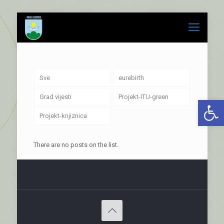
Sve
eurebirth
Grad vijesti
Projekt-ITU-green
Open 
Projekt-knjiznica
There are no posts on the list.