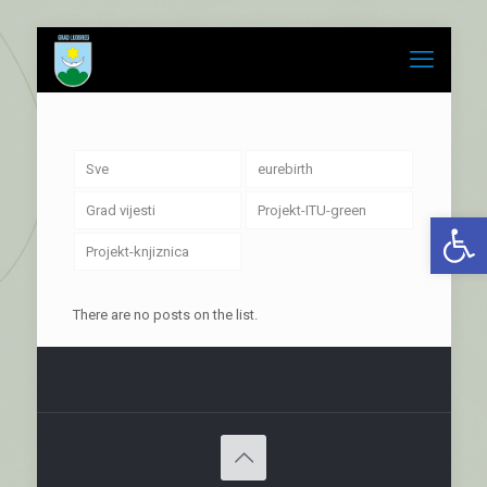
Sve
eurebirth
Grad vijesti
Projekt-ITU-green
Open 
Projekt-knjiznica
There are no posts on the list.