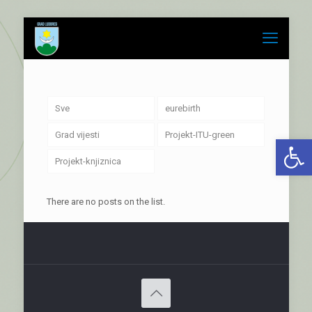
Sve
eurebirth
Grad vijesti
Projekt-ITU-green
Open 
Projekt-knjiznica
There are no posts on the list.