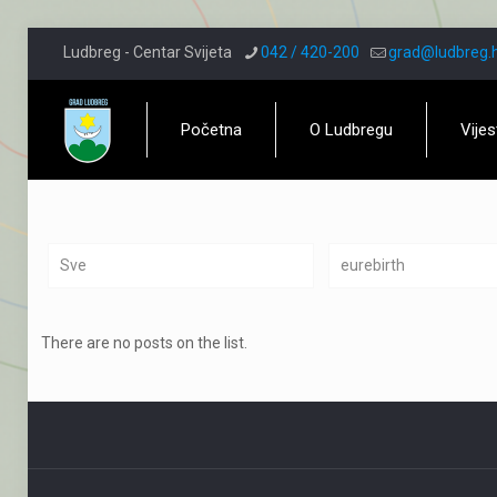
Ludbreg - Centar Svijeta
042 / 420-200
grad@ludbreg.
Početna
O Ludbregu
Vijes
Sve
eurebirth
There are no posts on the list.