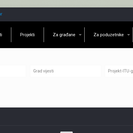
hr
ti
Projekti
Za građane
Za poduzetnike
Grad vijesti
Projekt-ITU-