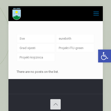
Sve
eurebirth
Grad vijesti
Projekt-ITU-green
Open 
Projekt-knjiznica
There are no posts on the list.