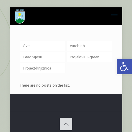
Sve
eurebirth
Grad vijesti
Projekt-ITU-green
Open 
Projekt-knjiznica
There are no posts on the list.