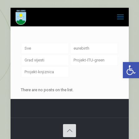
Sve
eurebirth
Grad vijesti
Projekt-ITU-green
Open 
Projekt-knjiznica
There are no posts on the list.