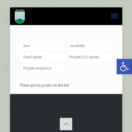
Sve
eurebirth
Grad vijesti
Projekt-ITU-green
Open 
Projekt-knjiznica
There are no posts on the list.