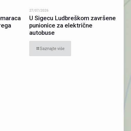
27/07/2026
komaraca
U Sigecu Ludbreškom završene
rega
punionice za električne
autobuse
Saznajte više