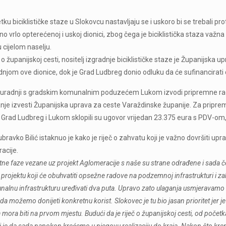
ku biciklističke staze u Slokovcu nastavljaju se i uskoro bi se trebali pro
o vrlo opterećenoj i uskoj dionici, zbog čega je biciklistička staza važna pr
u cijelom naselju.
č o županijskoj cesti, nositelj izgradnje biciklističke staze je Županijska
dnjom ove dionice, dok je Grad Ludbreg donio odluku da će sufinancirati
suradnji s gradskim komunalnim poduzećem Lukom izvodi pripremne rado
anje izvesti Županijska uprava za ceste Varaždinske županije. Za pripre
 Grad Ludbreg i Lukom sklopili su ugovor vrijedan 23.375 eura s PDV-om,
ravko Bilić istaknuo je kako je riječ o zahvatu koji je važno dovršiti up
acije.
tne faze vezane uz projekt Aglomeracije s naše su strane odrađene i sada
 o projektu koji će obuhvatiti opsežne radove na podzemnoj infrastrukturi i 
nalnu infrastrukturu uređivati dva puta. Upravo zato ulaganja usmjeravamo 
 možemo donijeti konkretnu korist. Slokovec je tu bio jasan prioritet jer je
ta mora biti na prvom mjestu. Budući da je riječ o županijskoj cesti, od početka
i je da sada napokon krećemo u njegovu realizaciju do kraja. Nakon što kren