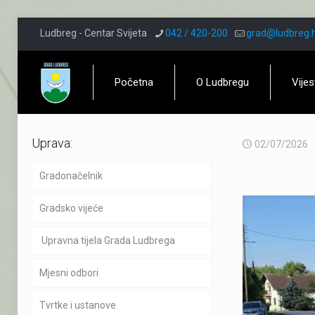
Ludbreg - Centar Svijeta
042 / 420-200
grad@ludbreg.
Početna
O Ludbregu
Vijes
Uprava:
02/07/2026
Gradonačelnik
Gradsko vijeće
Upravna tijela Grada Ludbrega
Mjesni odbori
Tvrtke i ustanove