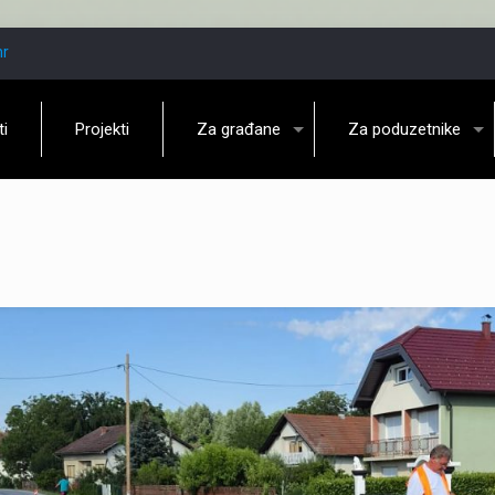
hr
ti
Projekti
Za građane
Za poduzetnike