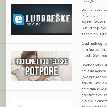
naselje.
Radovi na dovršet
Riječ je o prometn
sigurniji promet 
Budući da je rije
započela s izgra
Grad Ludbreg u 
završno asfaltir
naselje Slokovec
Gradonačelnik Dub
projekta Aglomer
„
Sve ključne poče
zahvata. Riječ je
prometnu ili komu
građanima već sada
pješaka i biciklis
dovrši, a drago m