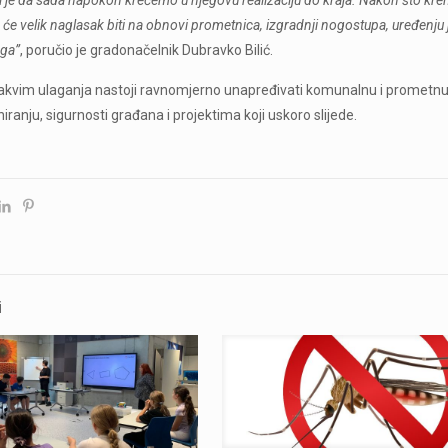
 će velik naglasak biti na obnovi prometnica, izgradnji nogostupa, uređenj
ega”
, poručio je gradonačelnik Dubravko Bilić.
kvim ulaganja nastoji ravnomjerno unapređivati komunalnu i prometnu i
anju, sigurnosti građana i projektima koji uskoro slijede.
i