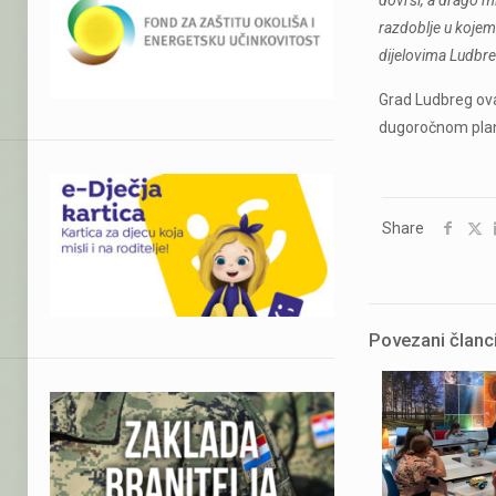
razdoblje u kojem
dijelovima Ludbr
Grad Ludbreg ova
dugoročnom planir
Share
Povezani članc