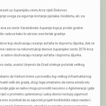
tezati uz županijsku cestu kroz cijeli Slokovec.
ije svega za sigurnije kretanje pješaka i biciklista, ali i za
 uprava za ceste Varaždinske županije koja je prošle godine
 dio radova kako bi ubrzao završetak gradnje.
ve koji obuhvaćaju rezanje asfalta te dopremu šljunka, dok će
mne radove na rekonstrukciji dionice županijske ceste 2076 kroz
 a radovi obuhvaćaju rezanje asfalta i dopremu šljunka .
ravo sada, unatoč činjenici da Grad očekuje početak velikog
 čekamo da Varkom krene u provedbu tog velikog infrastrukturnog
zahvatiti velik dio grada, zbog čega smatramo da nema smisla istu
ondje gdje se radovi mogu provoditi neovisno o Aglomeraciji i gdje
 riječ o prometno opterećenoj i uskoj dionici na kojoj sigurnost
 smo inzistirali da se započeti projekt biciklističke staze nastavi i
e i završi Aglomeracija, otvorit će se prostor za novo razvojno