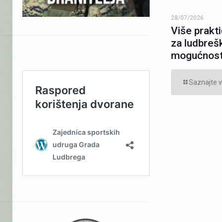
28/07/2026
Više prakt
za ludbreš
mogućnosti
Saznajte v