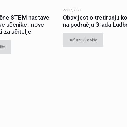
27/07/2026
ične STEM nastave
Obavijest o tretiranju 
ke učenike i nove
na području Grada Ludb
 za učitelje
Saznajte više
iše