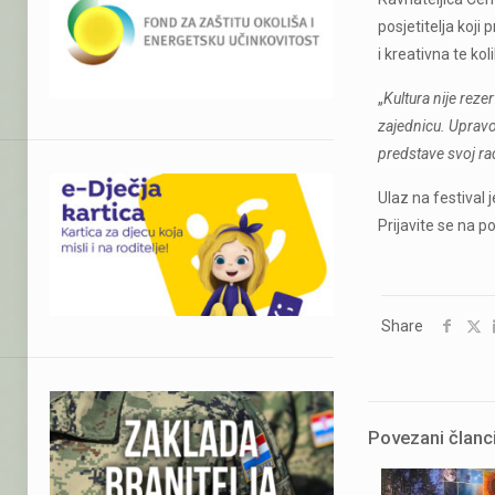
posjetitelja koji
i kreativna te k
„
Kultura nije reze
zajednicu. Upravo
predstave svoj rad
Ulaz na festival 
Prijavite se na 
Share
Povezani članc