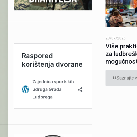
28/07/2026
Više prakt
za ludbreš
mogućnosti
Saznajte v