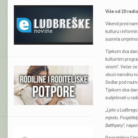
Više od 20 radi
Vikend pred nama 
kulturu i informi
susreta umjetnost
Tijekom dva dana 
kulturnim progra
vinom“. Večer će
obuci narodnu noš
Sedlar pod nazivo
Tijekom oba dana 
sudjelovati u rad
„
Ljeto u Ludbregu 
mjestu. Posjetite
Batthyany“,
najavi
Ravnateljica Cent