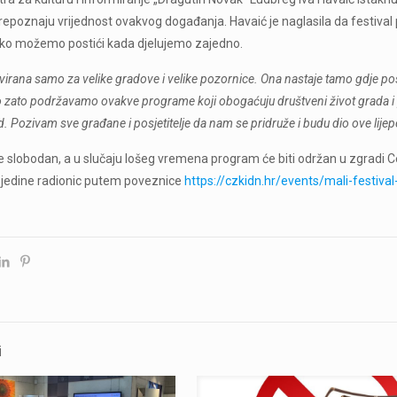
 prepoznaju vrijednost ovakvog događanja. Havaić je naglasila da festiva
oliko možemo postići kada djelujemo zajedno.
rvirana samo za velike gradove i velike pozornice. Ona nastaje tamo gdje posto
 zato podržavamo ovakve programe koji obogaćuju društveni život grada i p
. Pozivam sve građane i posjetitelje da nam se pridruže i budu dio ove lijepe
je slobodan, a u slučaju lošeg vremena program će biti održan u zgradi C
pojedine radionic putem poveznice
https://czkidn.hr/events/mali-festiva
i