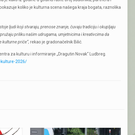
l pokazuje koliko je kulturna scena našega kraja bogata, raznolika
je ljudi koji stvaraju, prenose znanje, čuvaju tradiciju i okupljaju
ružaju priliku našim udrugama, umjetnicima i kreativcima da
 kulturne priče“,
rekao je gradonačelnik Bilić.
entra za kulturu i informiranje „Dragutin Novak“ Ludbreg.
l-kulture-2026/