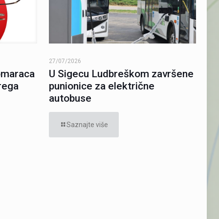
27/07/2026
komaraca
U Sigecu Ludbreškom završene
rega
punionice za električne
autobuse
Saznajte više