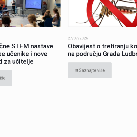
27/07/2026
ične STEM nastave
Obavijest o tretiranju 
ke učenike i nove
na području Grada Ludb
 za učitelje
Saznajte više
iše