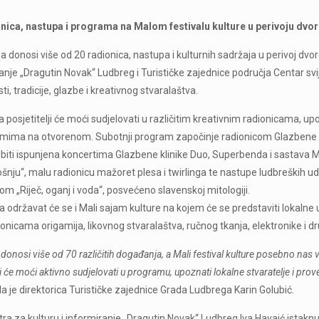
onica, nastupa i programa na Malom festivalu kulture u perivoju dvo
donosi više od 20 radionica, nastupa i kulturnih sadržaja u perivoj dvorc
ranje „Dragutin Novak“ Ludbreg i Turističke zajednice područja Centar svije
i, tradicije, glazbe i kreativnog stvaralaštva.
posjetitelji će moći sudjelovati u različitim kreativnim radionicama, upo
mima na otvorenom. Subotnji program započinje radionicom Glazbene klin
 biti ispunjena koncertima Glazbene klinike Duo, Superbenda i sastava M
nju“, malu radionicu mažoret plesa i twirlinga te nastupe ludbreških udr
m „Riječ, oganj i voda“, posvećeno slavenskoj mitologiji.
održavat će se i Mali sajam kulture na kojem će se predstaviti lokalne udru
ionicama origamija, likovnog stvaralaštva, ručnog tkanja, elektronike i 
donosi više od 70 različitih događanja, a Mali festival kulture posebno nas 
lji će moći aktivno sudjelovati u programu, upoznati lokalne stvaratelje i p
la je direktorica Turističke zajednice Grada Ludbrega Karin Golubić.
ra za kulturu i informiranje „Dragutin Novak“ Ludbreg Iva Havaić istaknul