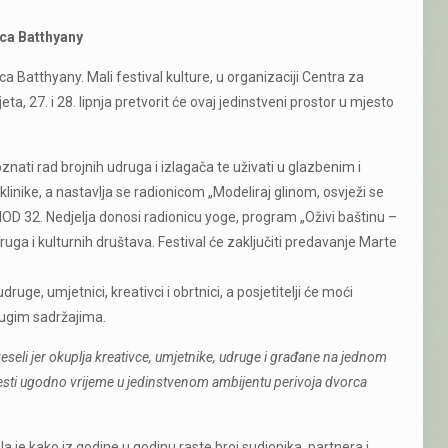
rca Batthyany
a Batthyany. Mali festival kulture, u organizaciji Centra za
ta, 27. i 28. lipnja pretvorit će ovaj jedinstveni prostor u mjesto
znati rad brojnih udruga i izlagača te uživati u glazbenim i
ike, a nastavlja se radionicom „Modeliraj glinom, osvježi se
OD 32. Nedjelja donosi radionicu yoge, program „Oživi baštinu –
uga i kulturnih društava. Festival će zaključiti predavanje Marte
ge, umjetnici, kreativci i obrtnici, a posjetitelji će moći
drugim sadržajima.
veseli jer okuplja kreativce, umjetnike, udruge i građane na jednom
rovesti ugodno vrijeme u jedinstvenom ambijentu perivoja dvorca
a je kako iz godine u godinu raste broj sudionika, partnera i