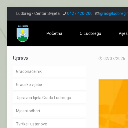
Ludbreg - Centar Svijeta
042 / 420-200
grad@ludbreg.
Početna
O Ludbregu
Vijes
Uprava:
02/07/2026
Gradonačelnik
Gradsko vijeće
Upravna tijela Grada Ludbrega
Mjesni odbori
Tvrtke i ustanove