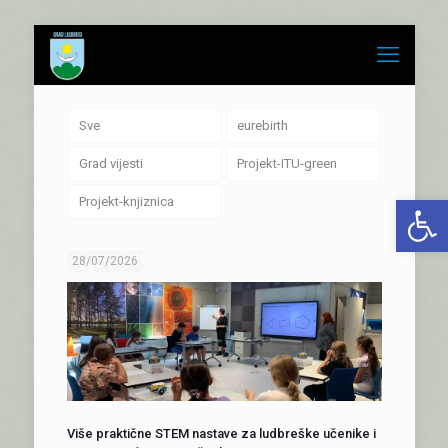
Sve
eurebirth
Grad vijesti
Projekt-ITU-green
Open 
Projekt-knjiznica
28/07/2026
Više praktične STEM nastave za ludbreške učenike i