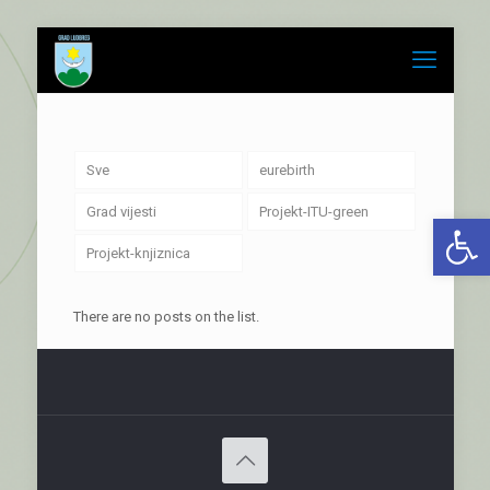
Sve
eurebirth
Grad vijesti
Projekt-ITU-green
Open 
Projekt-knjiznica
There are no posts on the list.