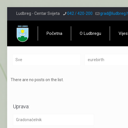
Ludbreg - Centar Svijeta
042 / 420-200
grad@ludbreg.
Početna
O Ludbregu
Vijes
Sve
eurebirth
There are no posts on the list.
Uprava:
Gradonačelnik