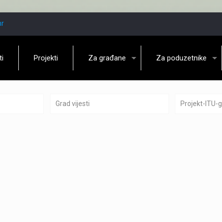
hr
ti
Projekti
Za građane
Za poduzetnike
Grad vijesti
Projekt-ITU-