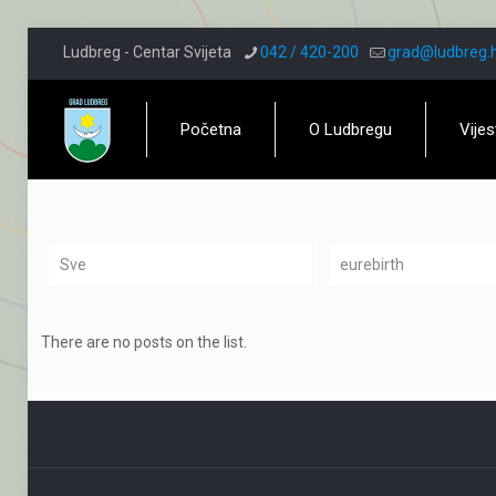
Ludbreg - Centar Svijeta
042 / 420-200
grad@ludbreg.
Početna
O Ludbregu
Vijes
Sve
eurebirth
There are no posts on the list.