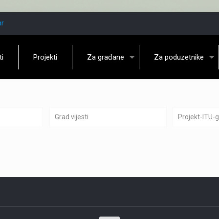
hr
ti
Projekti
Za građane
Za poduzetnike
Grad vijesti
Projekt-ITU-